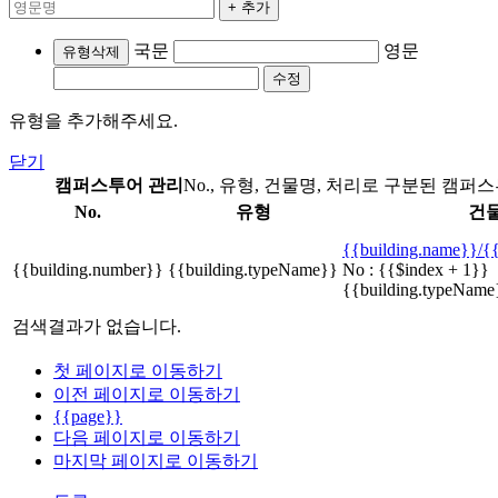
+ 추가
국문
영문
유형삭제
수정
유형을 추가해주세요.
닫기
캠퍼스투어 관리
No., 유형, 건물명, 처리로 구분된 캠
No.
유형
건
{{building.name}}
/
{
{{building.number}}
{{building.typeName}}
No : {{$index + 1}}
{{building.typeName
검색결과가 없습니다.
첫 페이지로 이동하기
이전 페이지로 이동하기
{{page}}
다음 페이지로 이동하기
마지막 페이지로 이동하기