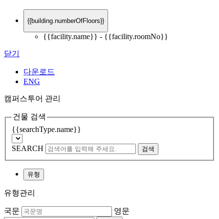
{{building.numberOfFloors}}
{{facility.name}}
- {{facility.roomNo}}
닫기
다운로드
ENG
캠퍼스투어 관리
건물 검색
{{searchType.name}}
SEARCH
검색
유형
유형관리
국문
영문